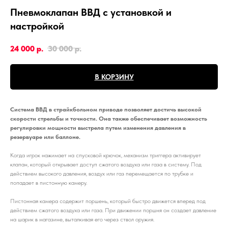
Пневмоклапан ВВД с установкой и
настройкой
24 000
р.
30 000
р.
В КОРЗИНУ
Система ВВД в страйкбольном приводе позволяет достичь высокой
скорости стрельбы и точности. Она также обеспечивает возможность
регулировки мощности выстрела путем изменения давления в
резервуаре или баллоне.
Когда игрок нажимает на спусковой крючок, механизм триггера активирует
клапан, который открывает доступ сжатого воздуха или газа в систему. Под
действием высокого давления, воздух или газ перемещается по трубке и
попадает в пистонную камеру.
Пистонная камера содержит поршень, который быстро движется вперед под
действием сжатого воздуха или газа. При движении поршня он создает давление
на шарик в магазине, выталкивая его через ствол оружия.