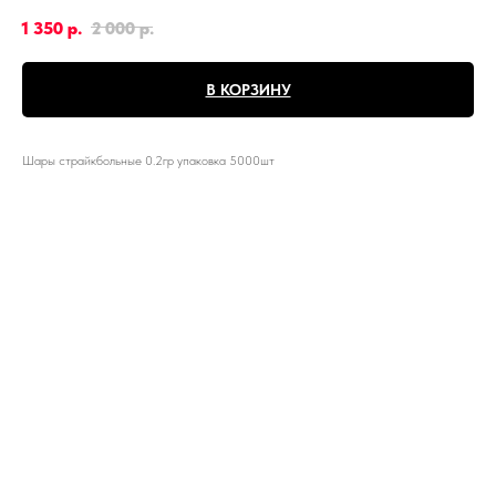
1 350
р.
2 000
р.
В КОРЗИНУ
Шары страйкбольные 0.2гр упаковка 5000шт