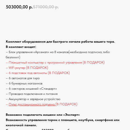
503000,00
р.
571000,00
р.
Купить
Комплект оборудования для быстрого начала работы вашего тира.
В комплект входят:
– Блок управления «Арсенал» на 8 каналов(необходима подписка, либо
безлимит)
– Планшетный компьютер с программой управления (В ПОДАРОК)
– WiFi роутер (В ПОДАРОК)
– 6 подставок под автоматы (В ПОДАРОК)
– 6 автоматов для тира
– 6 бункерных магазинов
– 6 секторов мишеней «Стандарт»
– Проводка подключения и питания
– Аккумулятор и зарядное устройство
–
Пульт дистанционного подъема
(В ПОДАРОК)
Возможно подключить мишени или «Эксперт»
Возможность управления тиром с планшета, ноутбука, смартфона или
кнопочной панели.