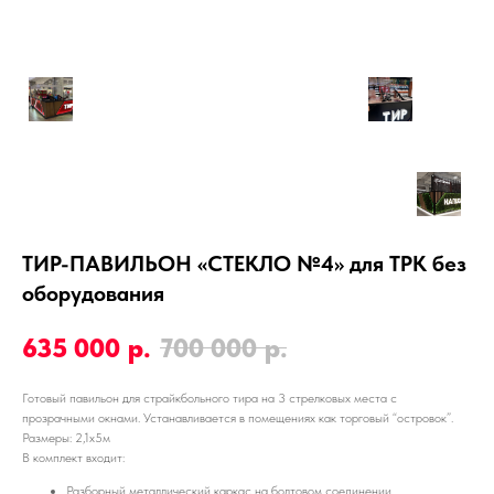
ТИР-ПАВИЛЬОН «СТЕКЛО №4» для ТРК без
оборудования
635 000
р.
700 000
р.
Готовый павильон для страйкбольного тира на 3 стрелковых места с
прозрачными окнами. Устанавливается в помещениях как торговый “островок”.
Размеры: 2,1х5м
В комплект входит:
Разборный металлический каркас на болтовом соединении